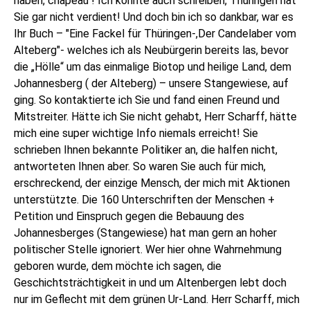
haben, chapeau ! Ich könnte auch schreiben, Thüringen hat
Sie gar nicht verdient! Und doch bin ich so dankbar, war es
Ihr Buch – "Eine Fackel für Thüringen-,Der Candelaber vom
Alteberg"- welches ich als Neubürgerin bereits las, bevor
die „Hölle“ um das einmalige Biotop und heilige Land, dem
Johannesberg ( der Alteberg) – unsere Stangewiese, auf
ging. So kontaktierte ich Sie und fand einen Freund und
Mitstreiter. Hätte ich Sie nicht gehabt, Herr Scharff, hätte
mich eine super wichtige Info niemals erreicht! Sie
schrieben Ihnen bekannte Politiker an, die halfen nicht,
antworteten Ihnen aber. So waren Sie auch für mich,
erschreckend, der einzige Mensch, der mich mit Aktionen
unterstützte. Die 160 Unterschriften der Menschen +
Petition und Einspruch gegen die Bebauung des
Johannesberges (Stangewiese) hat man gern an hoher
politischer Stelle ignoriert. Wer hier ohne Wahrnehmung
geboren wurde, dem möchte ich sagen, die
Geschichtsträchtigkeit in und um Altenbergen lebt doch
nur im Geflecht mit dem grünen Ur-Land. Herr Scharff, mich