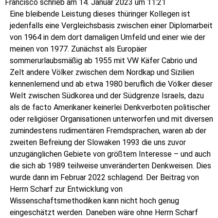
Francisco
schrieb am
14. Januar 2023
um
11:21
Eine bleibende Leistung dieses thüringer Kollegen ist
jedenfalls eine Vergleichsbasis zwischen einer Diplomarbeit
von 1964 in dem dort damaligen Umfeld und einer wie der
meinen von 1977. Zunächst als Europäer
sommerurlaubsmäßig ab 1955 mit VW Käfer Cabrio und
Zelt andere Völker zwischen dem Nordkap und Sizilien
kennenlernend und ab etwa 1980 beruflich die Völker dieser
Welt zwischen Südkorea und der Südgrenze Israels, dazu
als de facto Amerikaner keinerlei Denkverboten politischer
oder religiöser Organisationen unterworfen und mit diversen
zumindestens rudimentären Fremdsprachen, waren ab der
zweiten Befreiung der Slowaken 1993 die uns zuvor
unzugänglichen Gebiete von größtem Interesse – und auch
die sich ab 1989 teilweise unveränderten Denkweisen. Dies
wurde dann im Februar 2022 schlagend. Der Beitrag von
Herrn Scharf zur Entwicklung von
Wissenschaftsmethodiken kann nicht hoch genug
eingeschätzt werden. Daneben wäre ohne Herrn Scharf