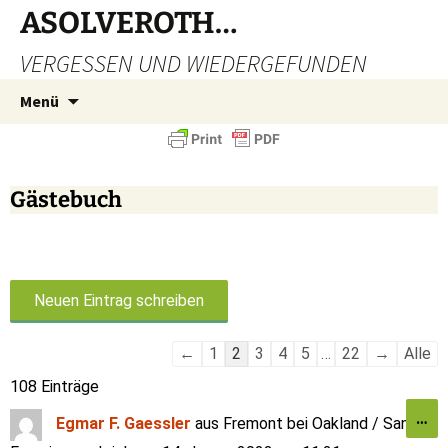
ASOLVEROTH…
VERGESSEN UND WIEDERGEFUNDEN
Menü
Gästebuch
←
1
2
3
4
5
…
22
→
Alle
108 Einträge
…
Egmar F. Gaessler
aus
Fremont bei Oakland / San