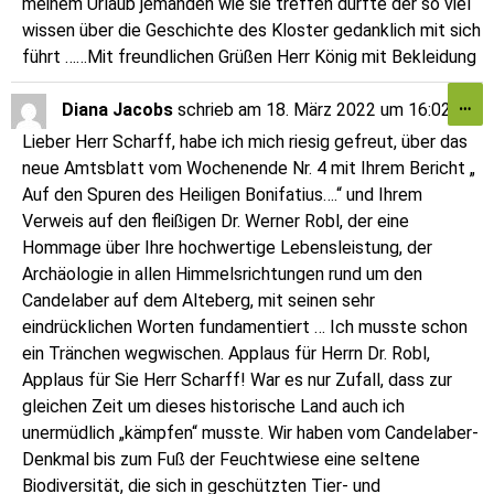
meinem Urlaub jemanden wie sie treffen durfte der so viel
wissen über die Geschichte des Kloster gedanklich mit sich
führt ……Mit freundlichen Grüßen Herr König mit Bekleidung
…
Diana Jacobs
schrieb am
18. März 2022
um
16:02
Lieber Herr Scharff, habe ich mich riesig gefreut, über das
neue Amtsblatt vom Wochenende Nr. 4 mit Ihrem Bericht „
Auf den Spuren des Heiligen Bonifatius….“ und Ihrem
Verweis auf den fleißigen Dr. Werner Robl, der eine
Hommage über Ihre hochwertige Lebensleistung, der
Archäologie in allen Himmelsrichtungen rund um den
Candelaber auf dem Alteberg, mit seinen sehr
eindrücklichen Worten fundamentiert … Ich musste schon
ein Tränchen wegwischen. Applaus für Herrn Dr. Robl,
Applaus für Sie Herr Scharff! War es nur Zufall, dass zur
gleichen Zeit um dieses historische Land auch ich
unermüdlich „kämpfen“ musste. Wir haben vom Candelaber-
Denkmal bis zum Fuß der Feuchtwiese eine seltene
Biodiversität, die sich in geschützten Tier- und