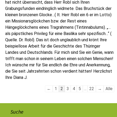
hat nicht überrascht, dass Herr Robl sich Ihren
Grabungsfunden eindringlich widmete. Das Bruchstück der
kleinen bronzenen Glocke…( lt. Herr Robl ein 6 er im Lotto)
ein Missionarsglöckchen bzw. der Rest eines
Hängeglöckchens eines Tragrahmens (Tintinnabulums). „…
als päpstliches Privileg für eine Basilika sehr spezifisch…“ (
Quelle. Dr. Robl). Das ist doch unglaublich und krönt Ihre
beispiellose Arbeit für die Geschichte des Thüringer
Landes und Deutschlands. Für mich sind Sie ein Genie, wann
trifft man schon in seinem Leben einen solchen Menschen!
Ich wünsche mir für Sie endlich die Ehre und Anerkennung,
die Sie seit Jahrzehnten schon verdient hätten! Herzlichst
Ihre Diana J.
←
1
2
3
4
5
…
22
→
Alle
Suche